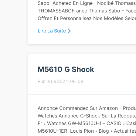
Sabo ️ Achetez En Ligne | Nocibé Thomas
THOMASSABOFrance Thomas Sabo - Fac
Offrez Et Personnalisez Nos Modèles Selon
Lire La Suite
M5610 G Shock
Publié Le 2024-08-09
Annonce Commandez Sur Amazon - Produit
Watches Annonce G-Shock Sur La Redoute
Fr › Watches GW-M5610U-1 - CASIO › Cas
M5610U-1ER| Louis Pion › Blog › Actualit