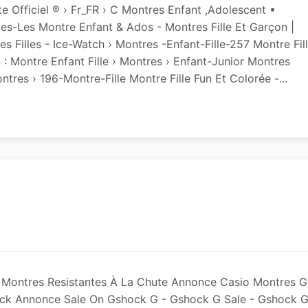
te Officiel ® › Fr_FR › C Montres Enfant ,Adolescent •
tes-Les Montre Enfant & Ados - Montres Fille Et Garçon |
s Filles - Ice-Watch › Montres -enfant-Fille-257 Montre Fil
 : Montre Enfant Fille › Montres › Enfant-Junior Montres
tres › 196-Montre-Fille Montre Fille Fun Et Colorée -...
ontres Resistantes À La Chute Annonce Casio Montres G
hock Annonce Sale On Gshock G - Gshock G Sale - Gshock 