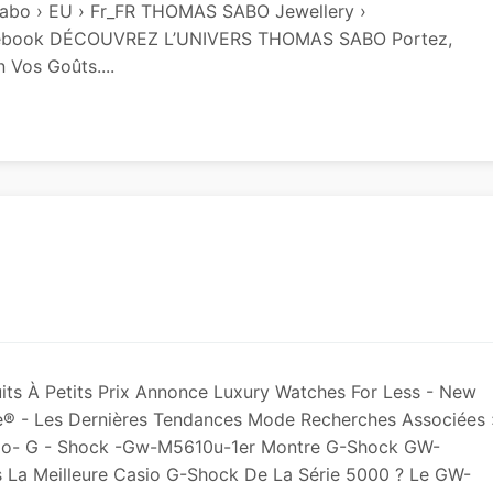
sabo › EU › Fr_FR THOMAS SABO Jewellery ›
ebook DÉCOUVREZ L’UNIVERS THOMAS SABO Portez,
 Vos Goûts....
s À Petits Prix Annonce Luxury Watches For Less - New
® - Les Dernières Tendances Mode Recherches Associées 
io- G - Shock -gw-M5610u-1er Montre G-Shock GW-
es La Meilleure Casio G-Shock De La Série 5000 ? Le GW-